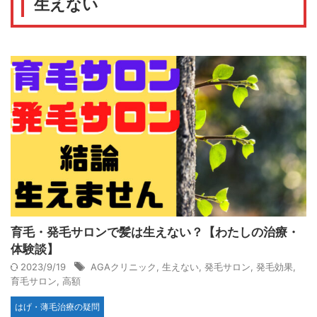
生えない
育毛・発毛サロンで髪は生えない？【わたしの治療・
体験談】
2023/9/19
AGAクリニック
,
生えない
,
発毛サロン
,
発毛効果
,
育毛サロン
,
高額
はげ・薄毛治療の疑問
後悔しないAGAクリニックの選び方